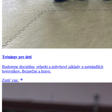
Tréningy pre deti
Budujeme disciplínu, rešpekt a pohybové základy u najmladších
bojovníkov. Bezpečne a hravo.
Zistiť viac