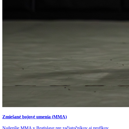
Zmiešané bojové umenia (MMA)
Najlepšie MMA v Bratislave pre začiatočníkov aj profíkov.