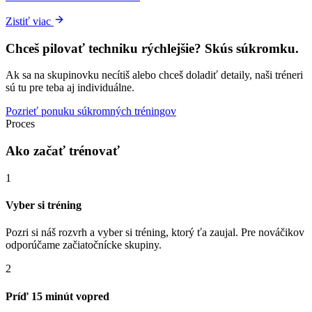
Zistiť viac
Chceš pilovať techniku rýchlejšie?
Skús súkromku.
Ak sa na skupinovku necítiš alebo chceš doladiť detaily, naši tréneri
sú tu pre teba aj individuálne.
Pozrieť ponuku súkromných tréningov
Proces
Ako začať trénovať
1
Vyber si tréning
Pozri si náš rozvrh a vyber si tréning, ktorý ťa zaujal. Pre nováčikov
odporúčame začiatočnícke skupiny.
2
Príď 15 minút vopred