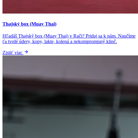
Thajský box (Muay Thai)
Hľadáš Thajský box (Muay Thai) v Rači? Pridaj sa k nám. Naučíme
ťa tvrdé údery, kopy, lakte, kolená a nekompromisný klinč.
Zistiť viac