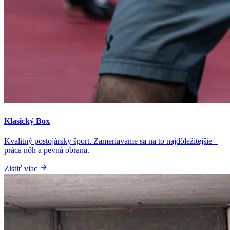
Klasický Box
Kvalitný postojársky šport. Zameriavame sa na to najdôležitejšie –
práca nôh a pevná obrana.
Zistiť viac