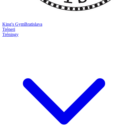
King's Gym
Bratislava
Tréneri
Tréningy