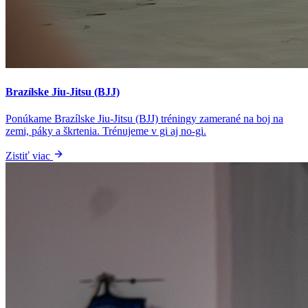
Brazílske Jiu-Jitsu (BJJ)
Ponúkame Brazílske Jiu-Jitsu (BJJ) tréningy zamerané na boj na
zemi, páky a škrtenia. Trénujeme v gi aj no-gi.
Zistiť viac