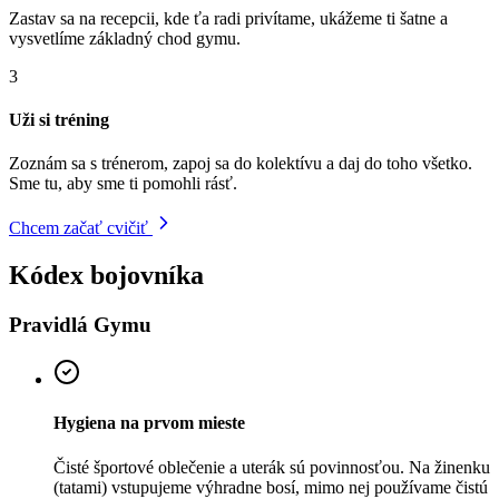
Zastav sa na recepcii, kde ťa radi privítame, ukážeme ti šatne a
vysvetlíme základný chod gymu.
3
Uži si tréning
Zoznám sa s trénerom, zapoj sa do kolektívu a daj do toho všetko.
Sme tu, aby sme ti pomohli rásť.
Chcem začať cvičiť
Kódex bojovníka
Pravidlá Gymu
Hygiena na prvom mieste
Čisté športové oblečenie a uterák sú povinnosťou. Na žinenku
(tatami) vstupujeme výhradne bosí, mimo nej používame čistú