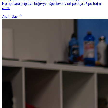
Komplexná príprava bojových športovcov od postoja až po boj na
zemi.
Zistiť viac