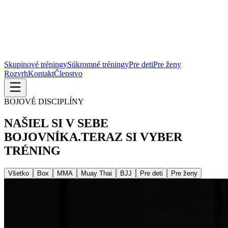
Skupinové tréningy
Súkromné tréningy
Pre deti
Pre ženy
Rozvrh
Kontakt
Členstvo
BOJOVÉ DISCIPLÍNY
NAŠIEL SI V SEBE
BOJOVNÍKA.
TERAZ SI VYBER
TRÉNING
Všetko
Box
MMA
Muay Thai
BJJ
Pre deti
Pre ženy