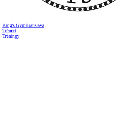
King's Gym
Bratislava
Tréneri
Tréningy