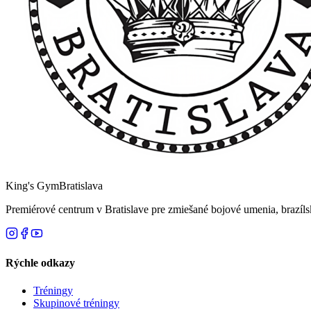
King's Gym
Bratislava
Premiérové centrum v Bratislave pre zmiešané bojové umenia, brazílsk
Rýchle odkazy
Tréningy
Skupinové tréningy