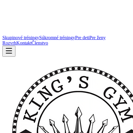
Skupinové tréningy
Súkromné tréningy
Pre deti
Pre ženy
Rozvrh
Kontakt
Členstvo