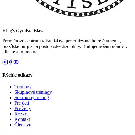
King's Gym
Bratislava
Premiérové centrum v Bratislave pre zmiešané bojové umenia,
brazílske jiu-jitsu a postojárske disciplíny. Budujeme šampiónov v
klietke aj mimo nej.
Rýchle odkazy
Tréningy
Skupinové tréningy
Súkromný tréning
Pre deti
Pre ženy
Rozvrh
Kontakt
Členstvo