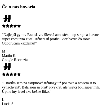
Čo o nás hovoria
"Najlepší gym v Bratislave. Skvelá atmosféra, top stroje a hlavne
super komunita ľudí. Tréneri sú profíci, ktorí vedia čo robia.
Odporúčam každému!"
M
Martin K.
Google Recenzia
"Chodím sem na skupinové tréningy už pol roka a neviem si to
vynachváliť. Bála som sa prísť prvýkrát, ale všetci boli super milí.
Úplne iný level ako bežné fitko."
L
Lucia S.