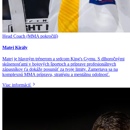
Head Coach (MMA pokročilí)
Matej Király
Matej je hlavným trénerom a srdcom King's Gymu. S dlhoročnými
skúsenosťami v bojových športoch a príprave profesionálnych
zápasníkov ťa dokáže posunúť za tvoje limity. Zameriava sa na
komplexnú MMA prípravu, stratégiu a mentálnu odolnosť.
Viac informácií