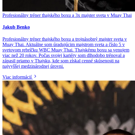
Profesionálny tréner thajského boxu a 3x majster sveta v Muay Thai
Jakub Benko
Profesionálny tréner thajského boxu a trojnásobný majster sveta v
Muay Thai. Aktuálne som úradujúcim majstrom sveta a číslo 5 v
svetovom rebríčku WBC Muay Thai. Thajskému boxu sa venujem
viac než 20 rokov. Počas svojej kariéry som dlhodobo trénoval a
zápasil priamo v Thajsku, kde som získal cenné skúsenosti na
najvyššej medzinárodnej úrovni.
Viac informácií