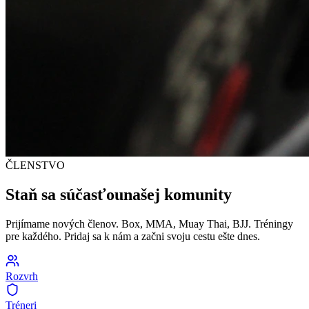
ČLENSTVO
Staň sa súčasťou
našej komunity
Prijímame nových členov. Box, MMA, Muay Thai, BJJ. Tréningy
pre každého. Pridaj sa k nám a začni svoju cestu ešte dnes.
Rozvrh
Tréneri