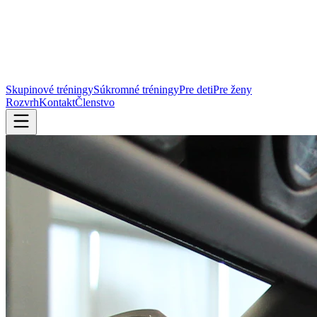
Skupinové tréningy
Súkromné tréningy
Pre deti
Pre ženy
Rozvrh
Kontakt
Členstvo