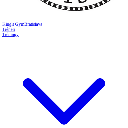
King's Gym
Bratislava
Tréneri
Tréningy